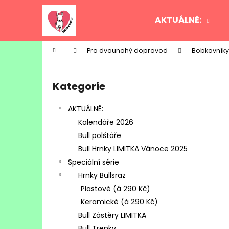
K
Přejít
na
o
AKTUÁLNĚ:
obsah
Zpět
Zpět
š
do
do
í
Domů
Pro dvounohý doprovod
Bobkovníky
k
obchodu
obchodu
P
o
Kategorie
Přeskočit
s
kategorie
t
AKTUÁLNĚ:
r
Kalendáře 2026
a
Bull polštáře
n
Bull Hrnky LIMITKA Vánoce 2025
n
Speciální série
í
Hrnky Bullsraz
p
Plastové (á 290 Kč)
a
Keramické (á 290 Kč)
n
Bull Zástěry LIMITKA
e
Bull Trenky