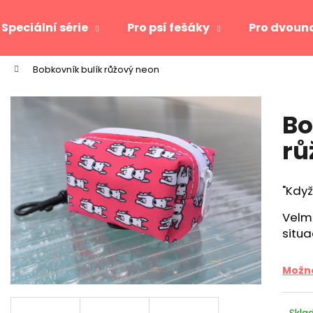
Speciální série
Pro psí fešáky
Pro dvoun
Bobkovník bulík růžový neon
Co potřebujete najít?
Bo
HLEDAT
rů
"Když
Doporučujeme
Velm
situ
Možno
Skl