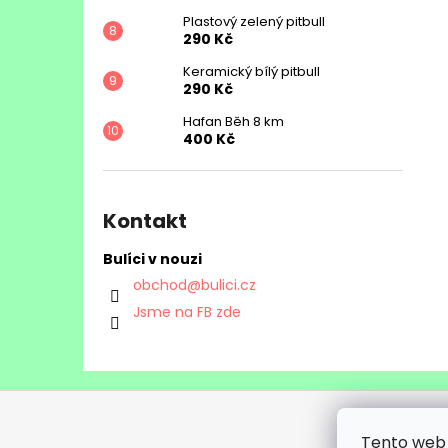
Plastový zelený pitbull
290 Kč
Keramický bílý pitbull
290 Kč
Hafan Běh 8 km
400 Kč
Kontakt
Bulíci v nouzi
obchod
@
bulici.cz
Jsme na FB zde
Z
á
Bulíc
Tento web 