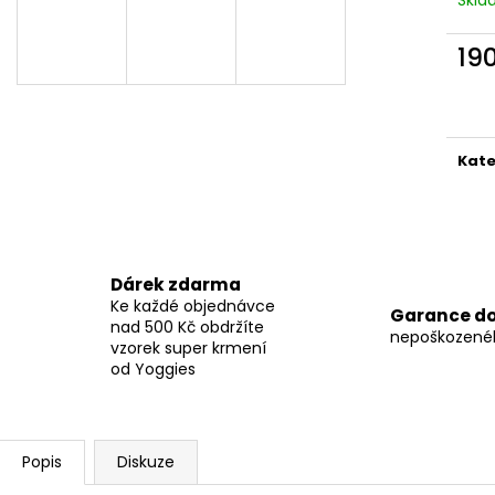
BULL ZÁSTĚRA 5
BULL ZÁSTĚRA 4
450 Kč
450 Kč
19
Měr
cena
Kate
Dárek zdarma
Ke každé objednávce
Garance d
nad 500 Kč obdržíte
nepoškozené
vzorek super krmení
od Yoggies
Popis
Diskuze