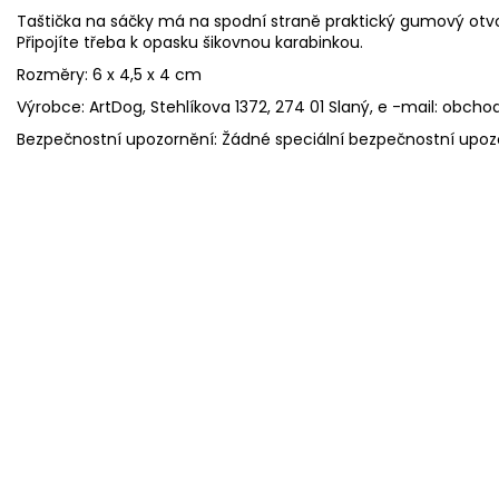
Taštička na sáčky má na spodní straně praktický gumový otvo
Připojíte třeba k opasku šikovnou karabinkou.
R
ozměry: 6 x 4,5 x 4 cm
Výrobce: ArtDog, Stehlíkova 1372, 274 01 Slaný, e -mail: obch
Bezpečnostní upozornění: Žádné speciální bezpečnostní upoz