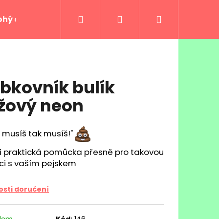
Hledat
Přihlášení
Nákupní
ohý doprovod
Hafan Běh
Obchodní podmí
košík
bkovník bulík
žový neon
 musíš tak musíš!"
i praktická pomůcka přesně pro takovou
aci s vaším pejskem
Následující
sti doručení
adem
Kód:
146