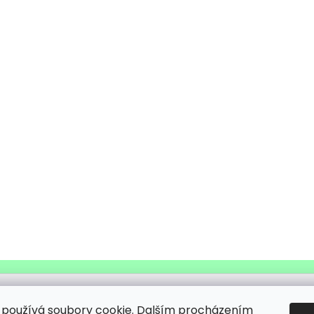
i v nouzi
Rekord Bull Sraz
HAF&MŇAU pro všechny milovníky psů 
používá soubory cookie. Dalším procházením