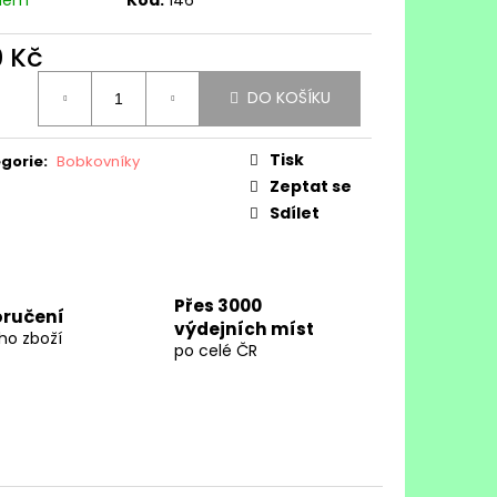
0 Kč
ná
DO KOŠÍKU
:
Tisk
gorie
:
Bobkovníky
Zeptat se
Sdílet
Přes 3000
oručení
výdejních míst
ho zboží
po celé ČR