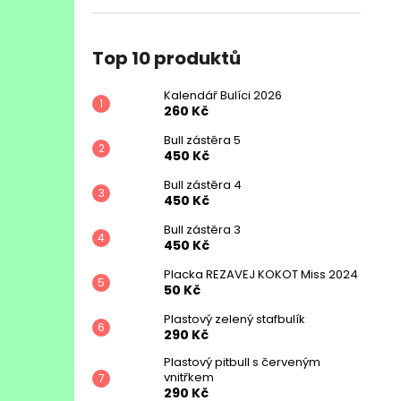
Top 10 produktů
Kalendář Bulíci 2026
260 Kč
Bull zástěra 5
450 Kč
Bull zástěra 4
450 Kč
Bull zástěra 3
450 Kč
Placka REZAVEJ KOKOT Miss 2024
50 Kč
Plastový zelený stafbulík
290 Kč
Plastový pitbull s červeným
vnitřkem
290 Kč