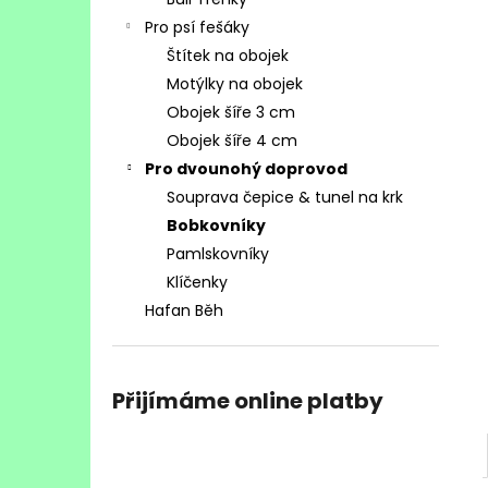
KALENDÁŘ BULÍCI 2026
l
Pro psí fešáky
260 Kč
Štítek na obojek
Motýlky na obojek
Obojek šíře 3 cm
Obojek šíře 4 cm
Pro dvounohý doprovod
Souprava čepice & tunel na krk
Bobkovníky
Pamlskovníky
Klíčenky
Hafan Běh
Přijímáme online platby